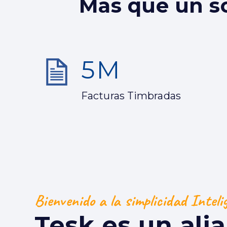
Más que un so
5
M
Facturas Timbradas
Bienvenido a la simplicidad Inteli
Tesk es un ali