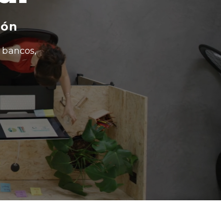
ión
 bancos,