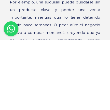
Por ejemplo, una sucursal puede quedarse sin
un producto clave y perder una venta
importante, mientras otra lo tiene detenido
desde hace semanas. O peor aún: el negocio
vuelve a comprar mercancía creyendo que ya
no hay existencia, inmovilizando capital
innecesariamente.
Este tipo de errores afectan directamente el
flujo de efectivo y reducen la rentabilidad del
negocio sin que siempre sea evidente de
inmediato.
La clave está en la visibilidad en tiempo
real