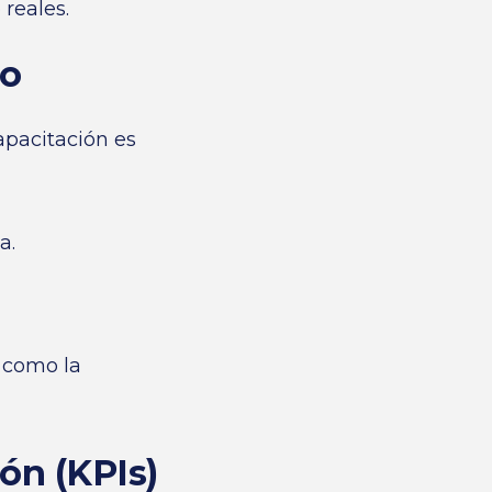
 reales.
po
apacitación es
a.
 como la
ión (KPIs)