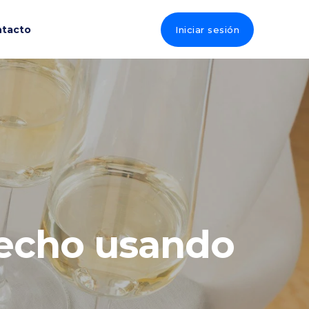
tacto
Iniciar sesión
recho usando