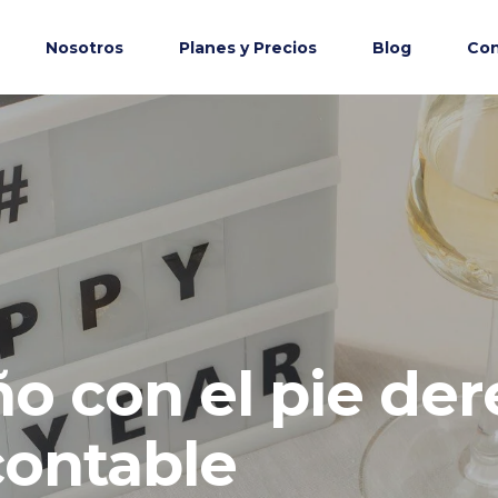
Nosotros
Planes y Precios
Blog
Con
ño con el pie de
contable