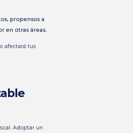
os, propensos a
 en otras áreas.
 afectará tus
table
scal. Adoptar un