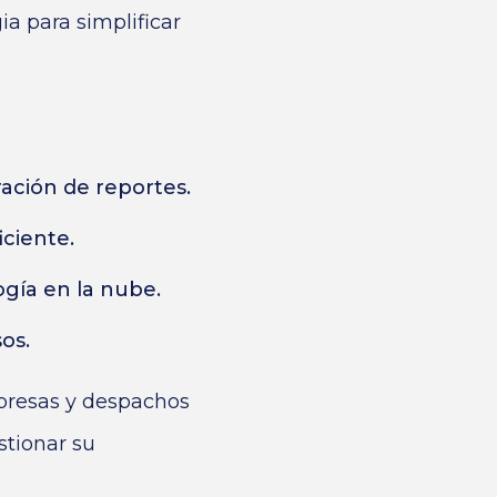
a para simplificar
ración de reportes.
ciente.
ogía en la nube.
os.
presas y despachos
tionar su