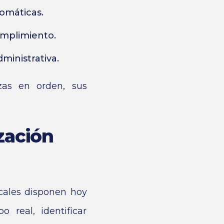
omáticas.
umplimiento.
ministrativa.
zas en orden, sus
zación
scales disponen hoy
 real, identificar