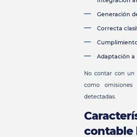
Integración a
Generación de 
Correcta clasi
Cumplimiento 
Adaptación a 
No contar con un 
como omisiones f
detectadas.
Caracterí
contable 