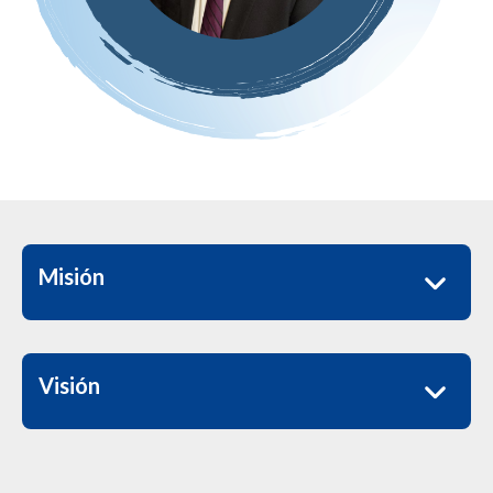
Misión
Visión