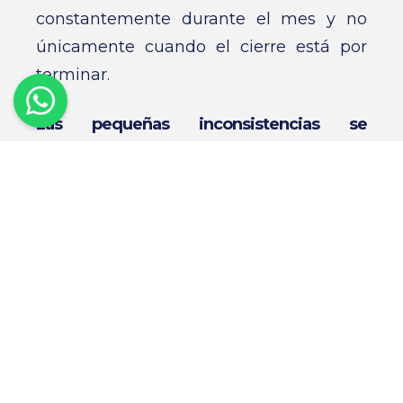
constantemente durante el mes y no
únicamente cuando el cierre está por
terminar.
Las pequeñas inconsistencias se
convierten en grandes problemas
Una factura pendiente, una cobranza sin
relacionar o un movimiento registrado
de forma incorrecta pueden parecer
detalles menores.
Sin embargo, cuando estos pequeños
errores se acumulan durante semanas,
terminan afectando reportes financieros,