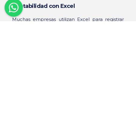
Contabilidad con Excel
Muchas empresas utilizan Excel para registrar
ingresos, gastos y conciliaciones.
Ventajas:
Mayor flexibilidad para crear reportes.
Bajo costo.
Fácil acceso para usuarios con
conocimientos básicos.
Limitaciones:
Información dispersa en múltiples
archivos.