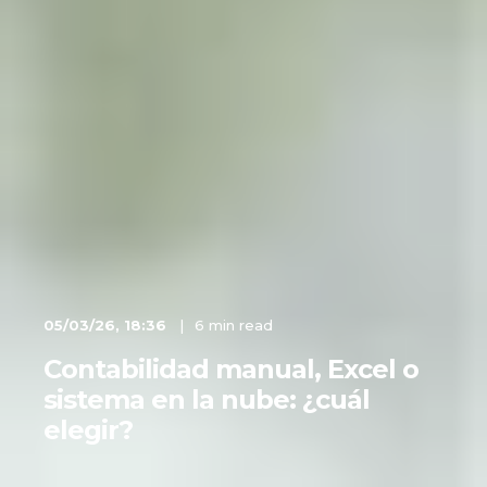
05/03/26, 18:36
6 min read
Contabilidad manual, Excel o
sistema en la nube: ¿cuál
elegir?