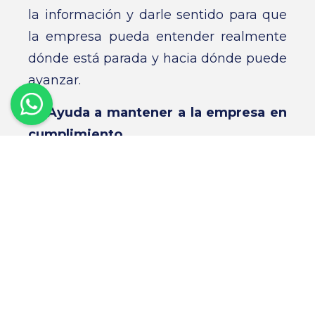
la información y darle sentido para que
la empresa pueda entender realmente
dónde está parada y hacia dónde puede
avanzar.
2️⃣
Ayuda a mantener a la empresa en
cumplimiento
Las reglas fiscales cambian
constantemente y cumplir con el
SAT
requiere orden, criterio y actualización.
Un buen contador ayuda a prevenir
errores, inconsistencias y situaciones
que podrían convertirse en multas o
problemas administrativos.