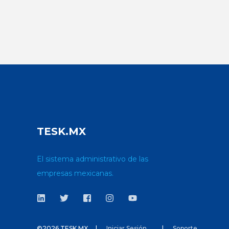
TESK.MX
El sistema administrativo de las
empresas mexicanas.
©2026 TESK.MX
Iniciar Sesión
Soporte