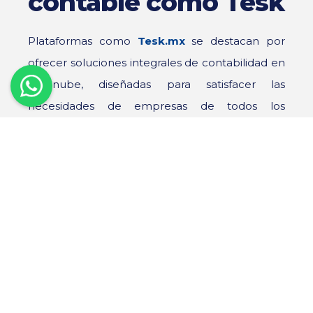
contable como Tesk
Plataformas como
Tesk.mx
se destacan por
ofrecer soluciones integrales de contabilidad en
la nube, diseñadas para satisfacer las
necesidades de empresas de todos los
tamaños. Algunas de las ventajas específicas de
Tesk en el ámbito de los cálculos fiscales son:
Ahorro de tiempo y
recursos
Al automatizar el proceso de cálculo de
impuestos, Tesk permite que el equipo
contable dedique menos tiempo a tareas