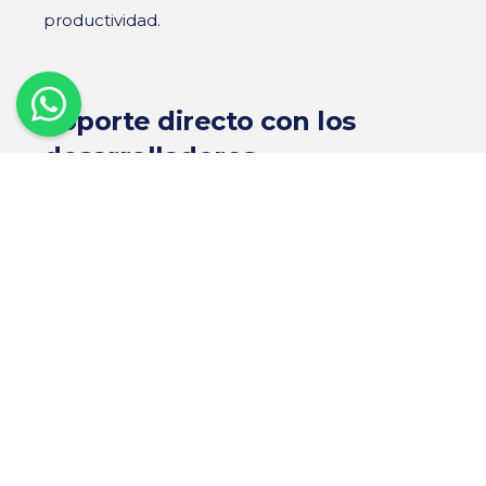
productividad.
Soporte directo con los
desarrolladores
El soporte no se limita a un call center. Con un
software especializado, los usuarios tienen
acceso directo a los mismos desarrolladores y
creadores del sistema, lo que asegura
soluciones rápidas y personalizadas.
Conclusión