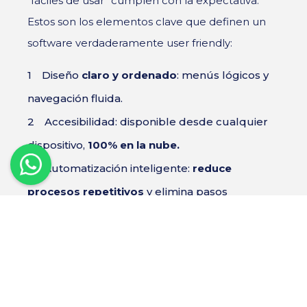
“fáciles de usar” cumplen con la expectativa.
Estos son los elementos clave que definen un
software verdaderamente user friendly:
Diseño
claro y ordenado
: menús lógicos y
navegación fluida.
Accesibilidad: disponible desde cualquier
dispositivo,
100% en la nube.
Automatización inteligente:
reduce
procesos repetitivos
y elimina pasos
innecesarios.
Personalización: cada colaborador ve solo
lo que necesita, con
permisos adecuados.
Soporte al aprendizaje: tutoriales,