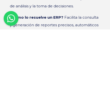
de análisis y la toma de decisiones.
¿Cómo lo resuelve un ERP?
F
acilita la consulta
y generación de reportes precisos, automáticos
y en tiempo real. Además, permite personalizar
indicadores clave y realizar proyecciones con
mayor confiabilidad.
5. Falta de control en los
gastos
No tener visibilidad sobre en qué se está
gastando puede afectar la toma de decisiones,
la rentabilidad del negocio y la planeación
presupuestaria.